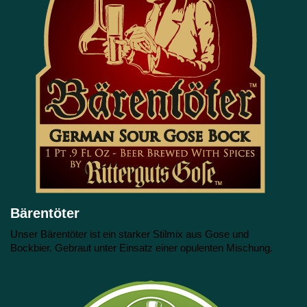
Bärentöter
Unser Bärentöter ist ein starker Stilmix aus Gose und
Bockbier. Gebraut unter Einsatz einer opulenten Mischung.