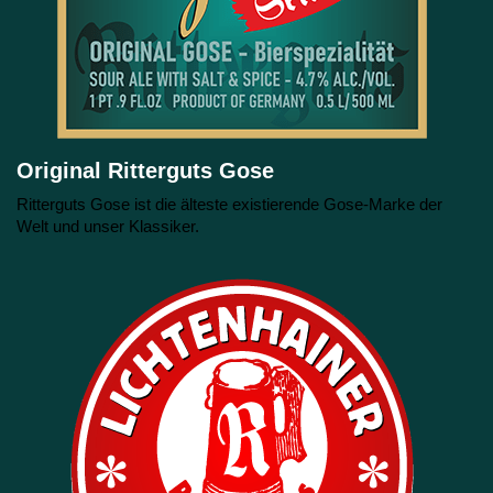
Original Ritterguts Gose
Ritterguts Gose ist die älteste existierende Gose-Marke der
Welt und unser Klassiker.