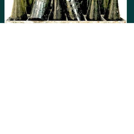
Was ist Gose?
Die Gose ist ein obergäriges, säuerliches und leicht salzig
schmeckendes Spezialbier. Ihr Name leitet sich von ihrem
Ursprungsort, der alten Kaiserstadt Goslar im Harz ab, durch
die das Flüßchen Gose fließt.
Weiterlesen