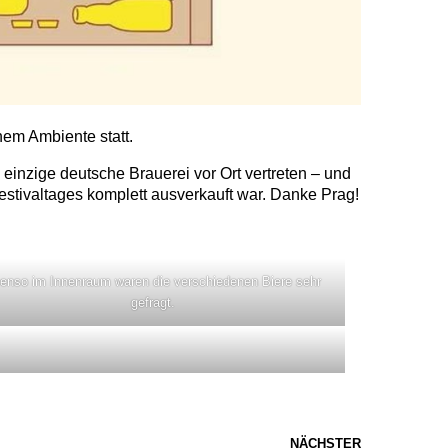
em Ambiente statt.
einzige deutsche Brauerei vor Ort vertreten – und
estivaltages komplett ausverkauft war. Danke Prag!
enso im Innenraum waren die verschiedenen Biere sehr
gefragt.
NÄCHSTER