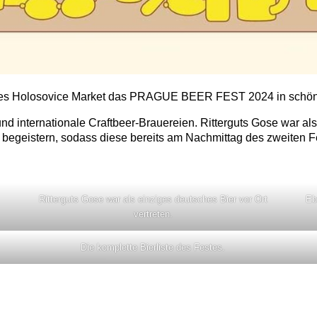
 des Holosovice Market das PRAGUE BEER FEST 2024 in schön
internationale Craftbeer-Brauereien. Ritterguts Gose war als 
e begeistern, sodass diese bereits am Nachmittag des zweiten F
Ritterguts Gose war als einziges deutsches Bier vor Ort
Eb
vertreten.
Die komplette Bierliste des Festes.