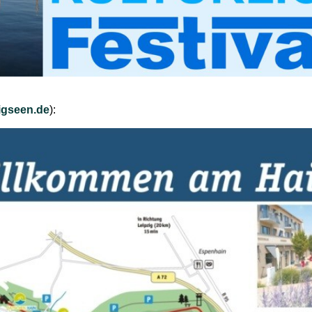
zigseen.de
):